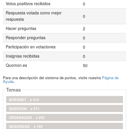
Votos positivos recibidos
0
Respuesta votada como mejor
0
respuesta
Hacer preguntas
2
Responder preguntas
0
Participación en votaciones
0
Insignias recibidas
0
Quomon.es
50
Para una descripción del sistema de puntos, visite nuestra
Página de
Ayuda
.
Temas
INTERNET
x 414
QUESTION
x 371
ORDENADOR
x 252
SEGURIDAD
x 190