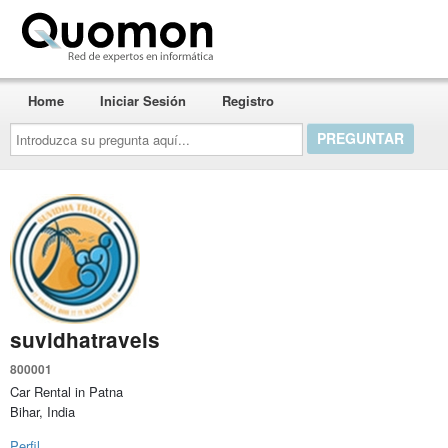
Quomon.es
Home
Iniciar Sesión
Registro
Introduzca
su
pregunta
aquí...
suvidhatravels
800001
Car Rental in Patna
Bihar, India
Perfil