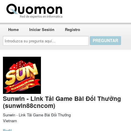
Quomon.es
Home
Iniciar Sesión
Registro
Introduzca
su
pregunta
aquí...
Sunwin - Link Tải Game Bài Đổi Thưởng
(sunwin88cncom)
Sunwin - Link Tải Game Bài Đổi Thưởng
Vietnam
Perfil