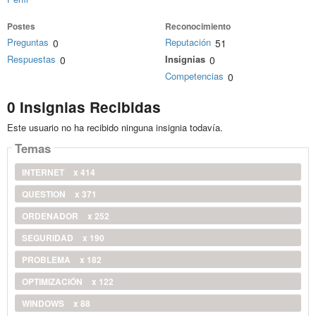
Postes
Reconocimiento
Preguntas
Reputación
0
51
Respuestas
Insignias
0
0
Competencias
0
0 Insignias Recibidas
Este usuario no ha recibido ninguna insignia todavía.
Temas
INTERNET
x 414
QUESTION
x 371
ORDENADOR
x 252
SEGURIDAD
x 190
PROBLEMA
x 182
OPTIMIZACIÓN
x 122
WINDOWS
x 88