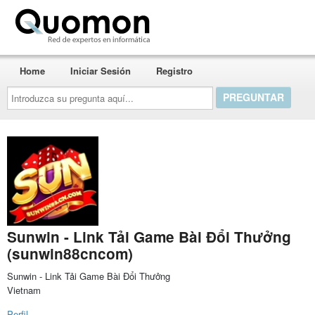
Quomon.es
Home
Iniciar Sesión
Registro
Introduzca
su
pregunta
aquí...
Sunwin - Link Tải Game Bài Đổi Thưởng
(sunwin88cncom)
Sunwin - Link Tải Game Bài Đổi Thưởng
Vietnam
Perfil