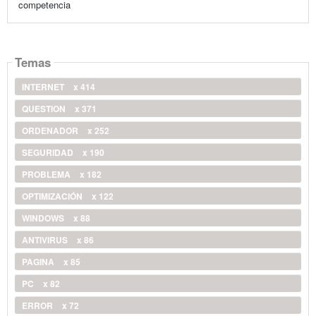
competencia
Temas
INTERNET
x 414
QUESTION
x 371
ORDENADOR
x 252
SEGURIDAD
x 190
PROBLEMA
x 182
OPTIMIZACIÓN
x 122
WINDOWS
x 88
ANTIVIRUS
x 86
PAGINA
x 85
PC
x 82
ERROR
x 72