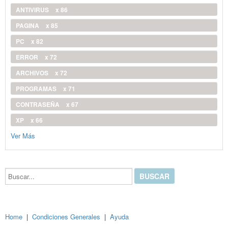
ANTIVIRUS
x 86
PAGINA
x 85
PC
x 82
ERROR
x 72
ARCHIVOS
x 72
PROGRAMAS
x 71
CONTRASEÑA
x 67
XP
x 66
Ver Más
Buscar...
Home
|
Condiciones Generales
|
Ayuda