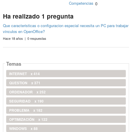
Competencias
0
Ha realizado 1 pregunta
Que caracteristicas o configuracion especial necesita un PC para trabajar
vinculos en OpenOffice?
Hace 18 años | 0 respuestas
Temas
INTERNET
x 414
QUESTION
x 371
ORDENADOR
x 252
SEGURIDAD
x 190
PROBLEMA
x 182
OPTIMIZACIÓN
x 122
WINDOWS
x 88