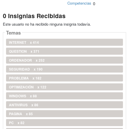
Competencias
0
0 Insignias Recibidas
Este usuario no ha recibido ninguna insignia todavía.
Temas
INTERNET
x 414
QUESTION
x 371
ORDENADOR
x 252
SEGURIDAD
x 190
PROBLEMA
x 182
OPTIMIZACIÓN
x 122
WINDOWS
x 88
ANTIVIRUS
x 86
PAGINA
x 85
PC
x 82