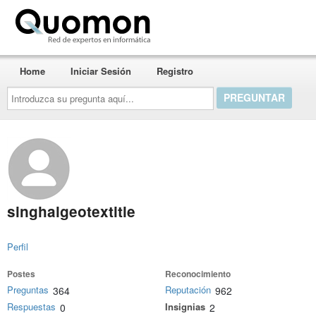
Quomon.es
Home
Iniciar Sesión
Registro
Introduzca
su
pregunta
aquí...
singhalgeotextitle
Perfil
Postes
Reconocimiento
Preguntas
Reputación
364
962
Respuestas
Insignias
0
2