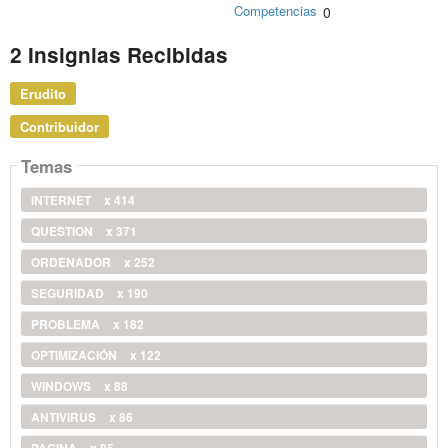
Competencias
0
2 Insignias Recibidas
Erudito
Contribuidor
Temas
INTERNET
x 414
QUESTION
x 371
ORDENADOR
x 252
SEGURIDAD
x 190
PROBLEMA
x 182
OPTIMIZACIÓN
x 122
WINDOWS
x 88
ANTIVIRUS
x 86