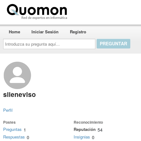
Quomon.es
Home
Iniciar Sesión
Registro
Introduzca
su
pregunta
aquí...
sileneviso
Perfil
Postes
Reconocimiento
Preguntas
Reputación
1
54
Respuestas
Insignias
0
0