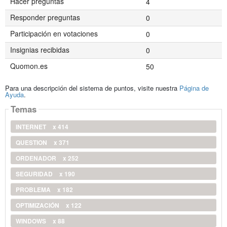
Hacer preguntas
4
Responder preguntas
0
Participación en votaciones
0
Insignias recibidas
0
Quomon.es
50
Para una descripción del sistema de puntos, visite nuestra
Página de
Ayuda
.
Temas
INTERNET
x 414
QUESTION
x 371
ORDENADOR
x 252
SEGURIDAD
x 190
PROBLEMA
x 182
OPTIMIZACIÓN
x 122
WINDOWS
x 88