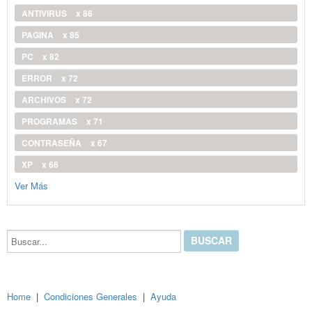
ANTIVIRUS
x 86
PAGINA
x 85
PC
x 82
ERROR
x 72
ARCHIVOS
x 72
PROGRAMAS
x 71
CONTRASEÑA
x 67
XP
x 66
Ver Más
Buscar...
Home
|
Condiciones Generales
|
Ayuda