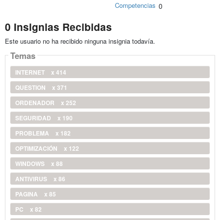
Competencias
0
0 Insignias Recibidas
Este usuario no ha recibido ninguna insignia todavía.
Temas
INTERNET
x 414
QUESTION
x 371
ORDENADOR
x 252
SEGURIDAD
x 190
PROBLEMA
x 182
OPTIMIZACIÓN
x 122
WINDOWS
x 88
ANTIVIRUS
x 86
PAGINA
x 85
PC
x 82