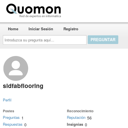
Quomon.es
Home
Iniciar Sesión
Registro
Introduzca
su
pregunta
aquí...
sidfabflooring
Perfil
Postes
Reconocimiento
Preguntas
Reputación
1
56
Respuestas
Insignias
0
0