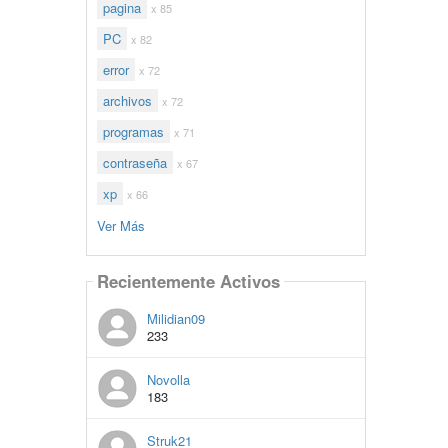
pagina
x 85
PC
x 82
error
x 72
archivos
x 72
programas
x 71
contraseña
x 67
xp
x 66
Ver Más
Recientemente Activos
Milidian09
233
Novolla
183
Struk21