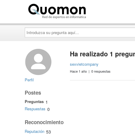
Quomon.es
Introduzca
su
pregunta
aquí...
Ha realizado 1 pregu
sexvietcompany
Hace 1 año | 0 respuestas
Perfil
Postes
Preguntas
1
Respuestas
0
Reconocimiento
Reputación
53