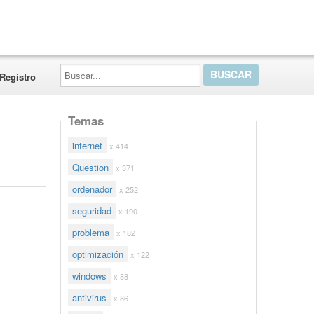
Buscar...
Registro
Temas
internet
x 414
Question
x 371
ordenador
x 252
seguridad
x 190
problema
x 182
optimización
x 122
windows
x 88
antivirus
x 86