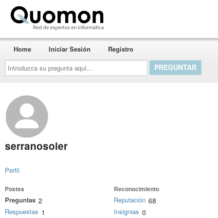
Quomon.es
Home
Iniciar Sesión
Registro
Introduzca
su
pregunta
aquí...
serranosoler
Perfil
Postes
Reconocimiento
Preguntas
Reputación
2
68
Respuestas
Insignias
1
0