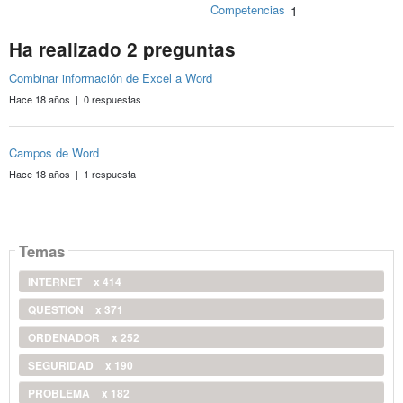
Competencias
1
Ha realizado 2 preguntas
Combinar información de Excel a Word
Hace 18 años | 0 respuestas
Campos de Word
Hace 18 años | 1 respuesta
Temas
INTERNET
x 414
QUESTION
x 371
ORDENADOR
x 252
SEGURIDAD
x 190
PROBLEMA
x 182