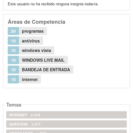
Este usuario no ha recibido ninguna insignia todavía.
Áreas de Competencia
20
programas
10
antivirus
10
windows vista
10
WINDOWS LIVE MAIL
10
BANDEJA DE ENTRADA
10
internet
Temas
INTERNET
x 414
QUESTION
x 371