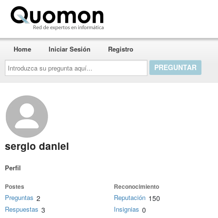
Quomon.es
Home
Iniciar Sesión
Registro
Introduzca
su
pregunta
aquí...
sergio daniel
Perfil
Postes
Reconocimiento
Preguntas
Reputación
2
150
Respuestas
Insignias
3
0