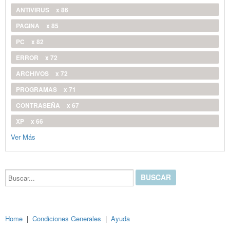
ANTIVIRUS
x 86
PAGINA
x 85
PC
x 82
ERROR
x 72
ARCHIVOS
x 72
PROGRAMAS
x 71
CONTRASEÑA
x 67
XP
x 66
Ver Más
Buscar...
Home
|
Condiciones Generales
|
Ayuda