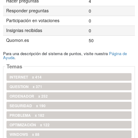
Hacer preguntas
4
Responder preguntas
0
Participación en votaciones
0
Insignias recibidas
0
Quomon.es
50
Para una descripción del sistema de puntos, visite nuestra
Página de
Ayuda
.
Temas
INTERNET
x 414
QUESTION
x 371
ORDENADOR
x 252
SEGURIDAD
x 190
PROBLEMA
x 182
OPTIMIZACIÓN
x 122
WINDOWS
x 88