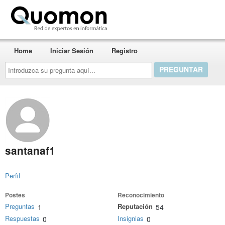
Quomon.es
Home
Iniciar Sesión
Registro
Introduzca
su
pregunta
aquí...
santanaf1
Perfil
Postes
Reconocimiento
Preguntas
Reputación
1
54
Respuestas
Insignias
0
0