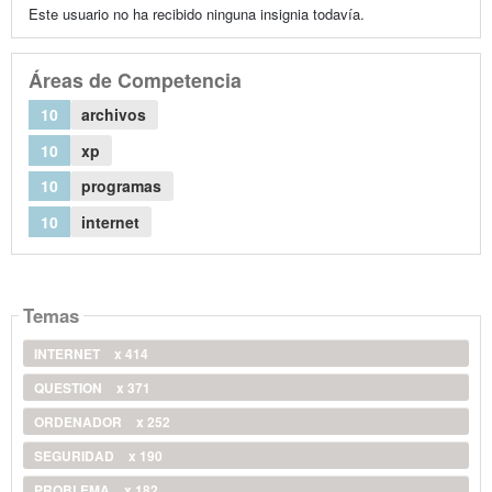
Este usuario no ha recibido ninguna insignia todavía.
Áreas de Competencia
10
archivos
10
xp
10
programas
10
internet
Temas
INTERNET
x 414
QUESTION
x 371
ORDENADOR
x 252
SEGURIDAD
x 190
PROBLEMA
x 182