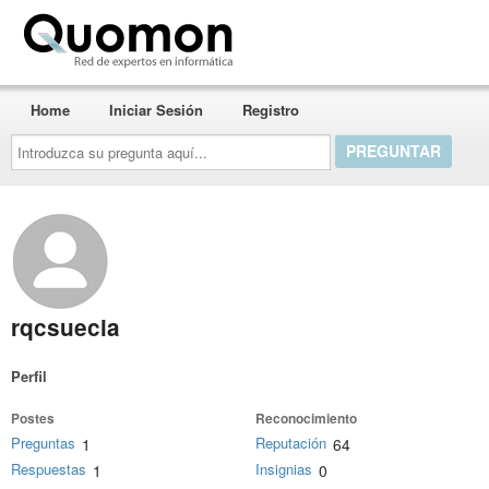
Quomon.es
Home
Iniciar Sesión
Registro
Introduzca
su
pregunta
aquí...
rqcsuecia
Perfil
Postes
Reconocimiento
Preguntas
Reputación
1
64
Respuestas
Insignias
1
0