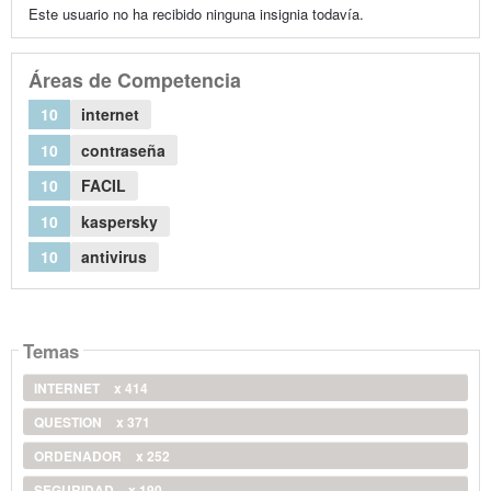
Este usuario no ha recibido ninguna insignia todavía.
Áreas de Competencia
10
internet
10
contraseña
10
FACIL
10
kaspersky
10
antivirus
Temas
INTERNET
x 414
QUESTION
x 371
ORDENADOR
x 252
SEGURIDAD
x 190