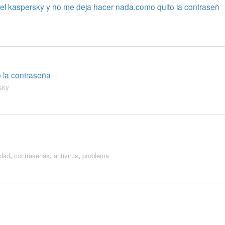
del kaspersky y no me deja hacer nada.como quito la contraseñ
o la contraseña
sky
idad
,
contraseñas
,
antivirus
,
problema