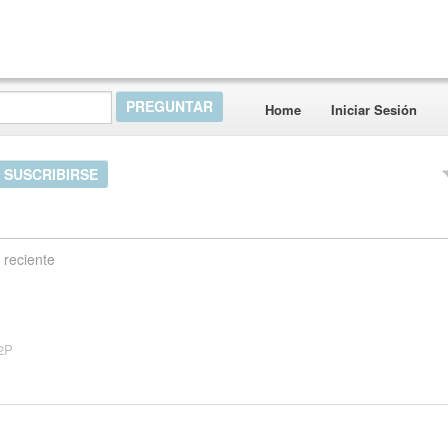
Home
Iniciar Sesión
SUSCRIBIRSE
 reciente
P2P