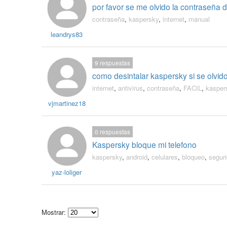
por favor se me olvido la contraseña 
contraseña
,
kaspersky
,
internet
,
manual
leandrys83
9
respuestas
como desintalar kaspersky si se olvid
internet
,
antivirus
,
contraseña
,
FACIL
,
kasper
vjmartinez18
0
respuestas
Kaspersky bloque mi telefono
kaspersky
,
android
,
celulares
,
bloqueo
,
segur
yaz-loliger
Mostrar: