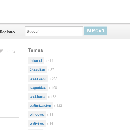
Buscar...
Registro
Temas
Filtro
internet
x 414
Question
x 371
ordenador
x 252
seguridad
x 190
problema
x 182
optimización
x 122
windows
x 88
antivirus
x 86