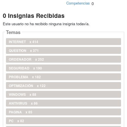
Competencias
0
0 Insignias Recibidas
Este usuario no ha recibido ninguna insignia todavía.
Temas
INTERNET
x 414
QUESTION
x 371
ORDENADOR
x 252
SEGURIDAD
x 190
PROBLEMA
x 182
OPTIMIZACIÓN
x 122
WINDOWS
x 88
ANTIVIRUS
x 86
PAGINA
x 85
PC
x 82