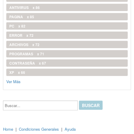
ANTIVIRUS
x 86
PAGINA
x 85
PC
x 82
ERROR
x 72
ARCHIVOS
x 72
PROGRAMAS
x 71
CONTRASEÑA
x 67
XP
x 66
Ver Más
Buscar...
Home
|
Condiciones Generales
|
Ayuda