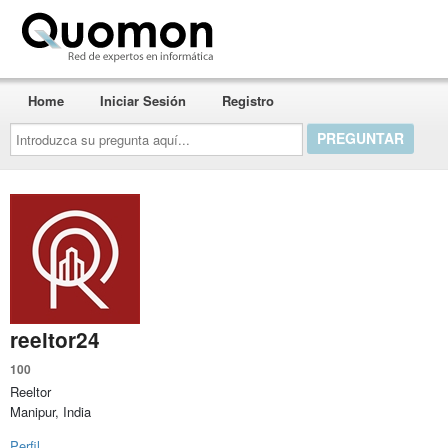
Quomon.es
Home
Iniciar Sesión
Registro
Introduzca
su
pregunta
aquí...
reeltor24
100
Reeltor
Manipur, India
Perfil