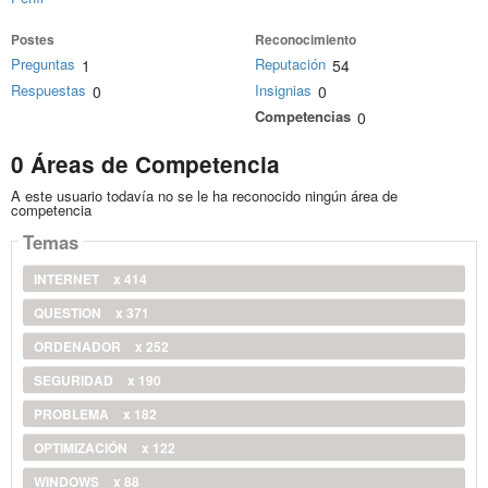
Postes
Reconocimiento
Preguntas
Reputación
1
54
Respuestas
Insignias
0
0
Competencias
0
0 Áreas de Competencia
A este usuario todavía no se le ha reconocido ningún área de
competencia
Temas
INTERNET
x 414
QUESTION
x 371
ORDENADOR
x 252
SEGURIDAD
x 190
PROBLEMA
x 182
OPTIMIZACIÓN
x 122
WINDOWS
x 88