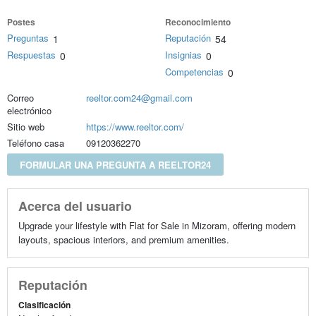
Postes
Reconocimiento
Preguntas
Reputación
1
54
Respuestas
Insignias
0
0
Competencias
0
Correo
reeltor.com24@gmail.com
electrónico
Sitio web
https://www.reeltor.com/
Teléfono casa
09120362270
FORMULAR UNA PREGUNTA A REELTOR24
Acerca del usuario
Upgrade your lifestyle with Flat for Sale in Mizoram, offering modern
layouts, spacious interiors, and premium amenities.
Reputación
Clasificación