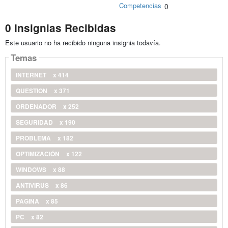
Competencias
0
0 Insignias Recibidas
Este usuario no ha recibido ninguna insignia todavía.
Temas
INTERNET
x 414
QUESTION
x 371
ORDENADOR
x 252
SEGURIDAD
x 190
PROBLEMA
x 182
OPTIMIZACIÓN
x 122
WINDOWS
x 88
ANTIVIRUS
x 86
PAGINA
x 85
PC
x 82