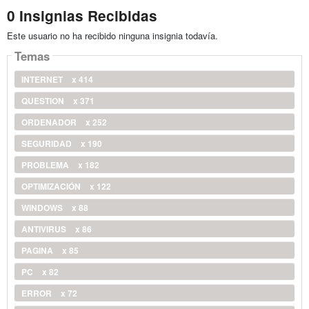
0 Insignias Recibidas
Este usuario no ha recibido ninguna insignia todavía.
Temas
INTERNET
x 414
QUESTION
x 371
ORDENADOR
x 252
SEGURIDAD
x 190
PROBLEMA
x 182
OPTIMIZACIÓN
x 122
WINDOWS
x 88
ANTIVIRUS
x 86
PAGINA
x 85
PC
x 82
ERROR
x 72