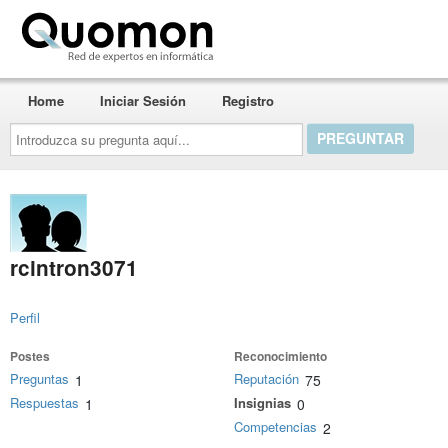
Quomon.es
Home
Iniciar Sesión
Registro
Introduzca
su
pregunta
aquí...
rcintron3071
Perfil
Postes
Reconocimiento
Preguntas
Reputación
1
75
Respuestas
Insignias
1
0
Competencias
2