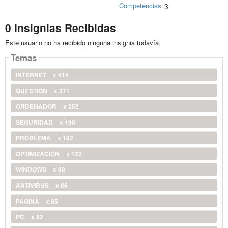
Competencias
3
0 Insignias Recibidas
Este usuario no ha recibido ninguna insignia todavía.
Temas
INTERNET
x 414
QUESTION
x 371
ORDENADOR
x 252
SEGURIDAD
x 190
PROBLEMA
x 182
OPTIMIZACIÓN
x 122
WINDOWS
x 88
ANTIVIRUS
x 86
PAGINA
x 85
PC
x 82