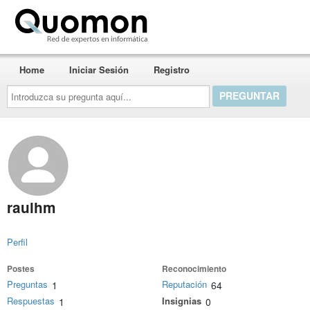
Quomon.es
Home
Iniciar Sesión
Registro
Introduzca
su
pregunta
aquí...
raulhm
Perfil
Postes
Reconocimiento
Preguntas
Reputación
1
64
Respuestas
Insignias
1
0