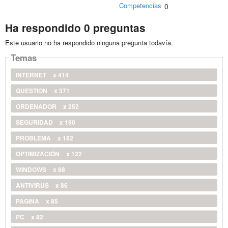
Competencias
0
Ha respondido 0 preguntas
Este usuario no ha respondido ninguna pregunta todavía.
Temas
INTERNET
x 414
QUESTION
x 371
ORDENADOR
x 252
SEGURIDAD
x 190
PROBLEMA
x 182
OPTIMIZACIÓN
x 122
WINDOWS
x 88
ANTIVIRUS
x 86
PAGINA
x 85
PC
x 82