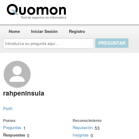
Quomon.es
Home
Iniciar Sesión
Registro
Introduzca
su
pregunta
aquí...
rahpeninsula
Perfil
Postes
Reconocimiento
Preguntas
Reputación
1
53
Respuestas
Insignias
0
0