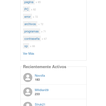
pagina
x 85
PC
x 82
error
x 72
archivos
x 72
programas
x 71
contraseña
x 67
xp
x 66
Ver Más
Recientemente Activos
Novolla
183
Milidian09
233
Struk21