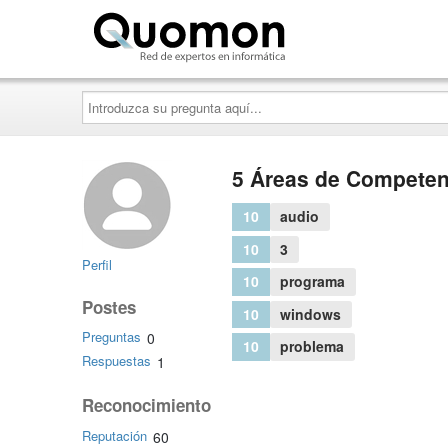
Quomon.es
Introduzca
su
pregunta
aquí...
5 Áreas de Competen
10
audio
10
3
Perfil
10
programa
Postes
10
windows
Preguntas
0
10
problema
Respuestas
1
Reconocimiento
Reputación
60