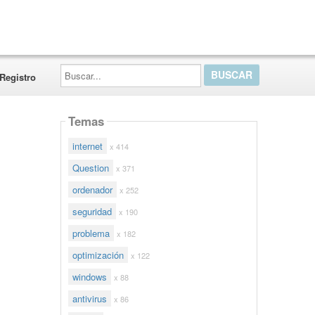
Buscar...
Registro
Temas
internet
x 414
Question
x 371
ordenador
x 252
seguridad
x 190
problema
x 182
optimización
x 122
windows
x 88
antivirus
x 86