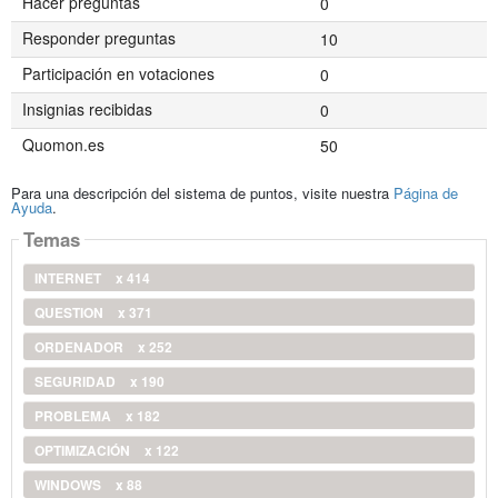
Hacer preguntas
0
Responder preguntas
10
Participación en votaciones
0
Insignias recibidas
0
Quomon.es
50
Para una descripción del sistema de puntos, visite nuestra
Página de
Ayuda
.
Temas
INTERNET
x 414
QUESTION
x 371
ORDENADOR
x 252
SEGURIDAD
x 190
PROBLEMA
x 182
OPTIMIZACIÓN
x 122
WINDOWS
x 88