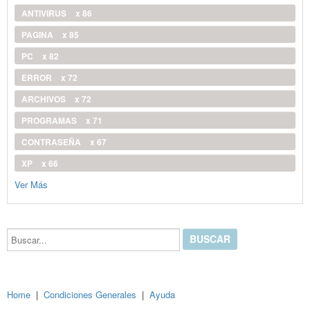
ANTIVIRUS
x 86
PAGINA
x 85
PC
x 82
ERROR
x 72
ARCHIVOS
x 72
PROGRAMAS
x 71
CONTRASEÑA
x 67
XP
x 66
Ver Más
Buscar...
Home
|
Condiciones Generales
|
Ayuda