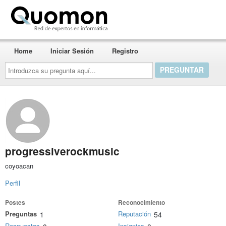
Quomon.es
Home
Iniciar Sesión
Registro
Introduzca
su
pregunta
aquí...
progressiverockmusic
coyoacan
Perfil
Postes
Reconocimiento
Preguntas
Reputación
1
54
Respuestas
Insignias