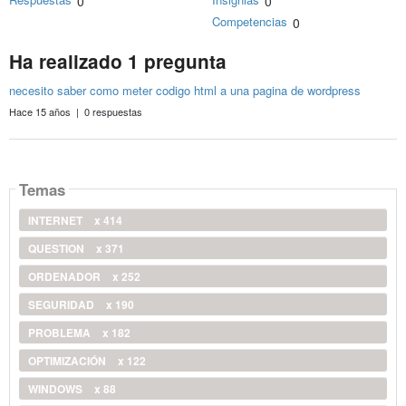
0
0
Competencias
0
Ha realizado 1 pregunta
necesito saber como meter codigo html a una pagina de wordpress
Hace 15 años | 0 respuestas
Temas
INTERNET
x 414
QUESTION
x 371
ORDENADOR
x 252
SEGURIDAD
x 190
PROBLEMA
x 182
OPTIMIZACIÓN
x 122
WINDOWS
x 88