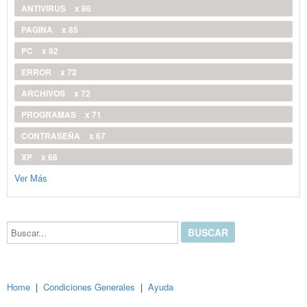
ANTIVIRUS
x 86
PAGINA
x 85
PC
x 82
ERROR
x 72
ARCHIVOS
x 72
PROGRAMAS
x 71
CONTRASEÑA
x 67
XP
x 66
Ver Más
Buscar...
Home
|
Condiciones Generales
|
Ayuda