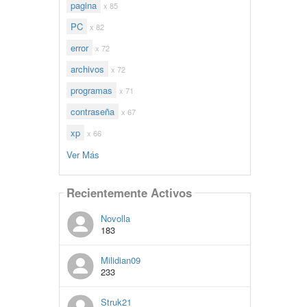
pagina
x 85
PC
x 82
error
x 72
archivos
x 72
programas
x 71
contraseña
x 67
xp
x 66
Ver Más
Recientemente Activos
Novolla
183
Milidian09
233
Struk21