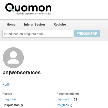
Quomon.es
Home
Iniciar Sesión
Registro
Introduzca
su
pregunta
aquí...
pnjwebservices
Perfil
Postes
Reconocimiento
Preguntas
Reputación
1
53
Respuestas
Insignias
0
0