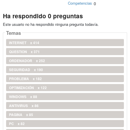
Competencias
0
Ha respondido 0 preguntas
Este usuario no ha respondido ninguna pregunta todavía.
Temas
INTERNET
x 414
QUESTION
x 371
ORDENADOR
x 252
SEGURIDAD
x 190
PROBLEMA
x 182
OPTIMIZACIÓN
x 122
WINDOWS
x 88
ANTIVIRUS
x 86
PAGINA
x 85
PC
x 82