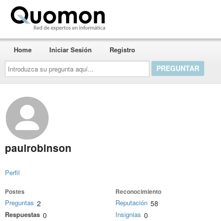
Quomon.es
Home
Iniciar Sesión
Registro
Introduzca
su
pregunta
aquí...
paulrobinson
Perfil
Postes
Reconocimiento
Preguntas
Reputación
2
58
Respuestas
Insignias
0
0