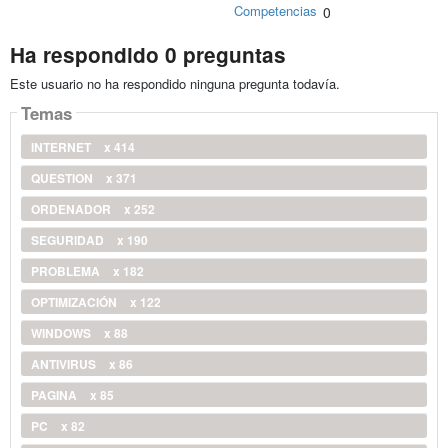
Competencias
0
Ha respondido 0 preguntas
Este usuario no ha respondido ninguna pregunta todavía.
Temas
INTERNET
x 414
QUESTION
x 371
ORDENADOR
x 252
SEGURIDAD
x 190
PROBLEMA
x 182
OPTIMIZACIÓN
x 122
WINDOWS
x 88
ANTIVIRUS
x 86
PAGINA
x 85
PC
x 82