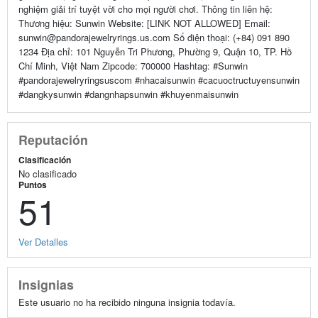
nghiệm giải trí tuyệt vời cho mọi người chơi. Thông tin liên hệ:
Thương hiệu: Sunwin Website: [LINK NOT ALLOWED] Email:
sunwin@pandorajewelryrings.us.com Số điện thoại: (+84) 091 890
1234 Địa chỉ: 101 Nguyễn Tri Phương, Phường 9, Quận 10, TP. Hồ
Chí Minh, Việt Nam Zipcode: 700000 Hashtag: #Sunwin
#pandorajewelryringsuscom #nhacaisunwin #cacuoctructuyensunwin
#dangkysunwin #dangnhapsunwin #khuyenmaisunwin
Reputación
Clasificación
No clasificado
Puntos
51
Ver Detalles
Insignias
Este usuario no ha recibido ninguna insignia todavía.