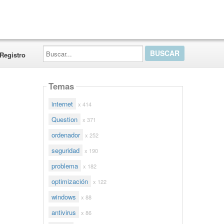
Buscar...
Registro
Temas
internet
x 414
Question
x 371
ordenador
x 252
seguridad
x 190
problema
x 182
optimización
x 122
windows
x 88
antivirus
x 86