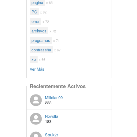
pagina
x 85
PC
x 82
error
x 72
archivos
x 72
programas
x 71
contraseña
x 67
xp
x 66
Ver Más
Recientemente Activos
Milidian09
233
Novolla
183
Struk21