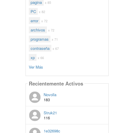
pagina
x 85
PC
x 82
error
x 72
archivos
x 72
programas
x 71
contraseña
x 67
xp
x 66
Ver Más
Recientemente Activos
Novolla
183
Struk21
116
1e32698c