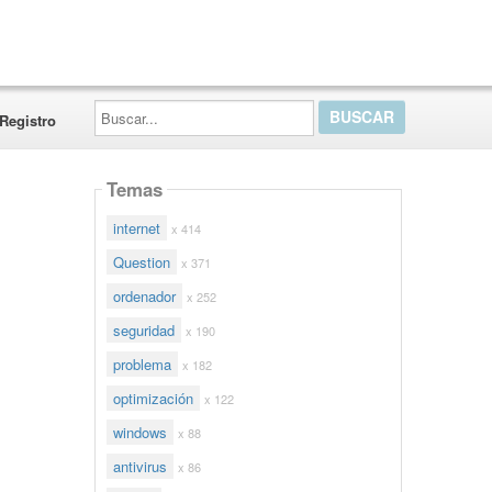
Buscar...
Registro
Temas
internet
x 414
Question
x 371
ordenador
x 252
seguridad
x 190
problema
x 182
optimización
x 122
windows
x 88
antivirus
x 86