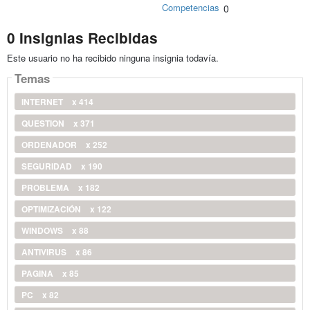
Competencias
0
0 Insignias Recibidas
Este usuario no ha recibido ninguna insignia todavía.
Temas
INTERNET
x 414
QUESTION
x 371
ORDENADOR
x 252
SEGURIDAD
x 190
PROBLEMA
x 182
OPTIMIZACIÓN
x 122
WINDOWS
x 88
ANTIVIRUS
x 86
PAGINA
x 85
PC
x 82