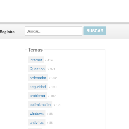
Buscar...
Registro
Temas
internet
x 414
Question
x 371
ordenador
x 252
seguridad
x 190
problema
x 182
optimización
x 122
windows
x 88
antivirus
x 86