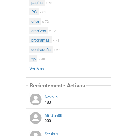
pagina
x 85
PC
x 82
error
x 72
archivos
x 72
programas
x 71
contraseña
x 67
xp
x 66
Ver Más
Recientemente Activos
Novolla
183
Milidian09
233
Struk21