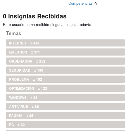
Competencias
0
0 Insignias Recibidas
Este usuario no ha recibido ninguna insignia todavía.
Temas
INTERNET
x 414
QUESTION
x 371
ORDENADOR
x 252
SEGURIDAD
x 190
PROBLEMA
x 182
OPTIMIZACIÓN
x 122
WINDOWS
x 88
ANTIVIRUS
x 86
PAGINA
x 85
PC
x 82