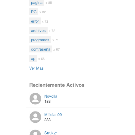
pagina
x 85
PC
x 82
error
x 72
archivos
x 72
programas
x 71
contraseña
x 67
xp
x 66
Ver Más
Recientemente Activos
Novolla
183
Milidian09
233
Struk21