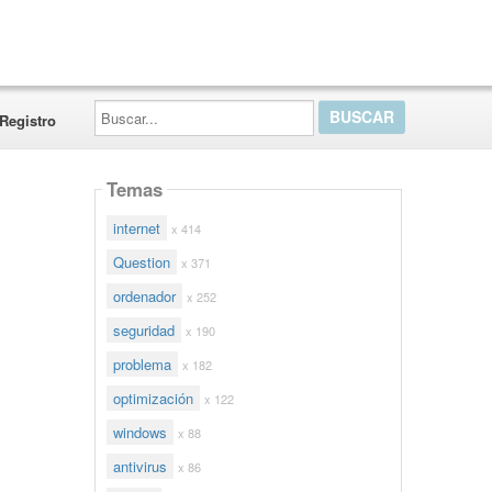
Buscar...
Registro
Temas
internet
x 414
Question
x 371
ordenador
x 252
seguridad
x 190
problema
x 182
optimización
x 122
windows
x 88
antivirus
x 86