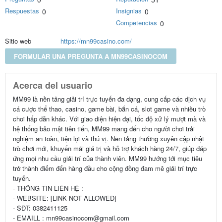
Respuestas
Insignias
0
0
Competencias
0
Sitio web
https://mn99casino.com/
FORMULAR UNA PREGUNTA A MN99CASINOCOM
Acerca del usuario
MM99 là nền tảng giải trí trực tuyến đa dạng, cung cấp các dịch vụ
cá cược thể thao, casino, game bài, bắn cá, slot game và nhiều trò
chơi hấp dẫn khác. Với giao diện hiện đại, tốc độ xử lý mượt mà và
hệ thống bảo mật tiên tiến, MM99 mang đến cho người chơi trải
nghiệm an toàn, tiện lợi và thú vị. Nền tảng thường xuyên cập nhật
trò chơi mới, khuyến mãi giá trị và hỗ trợ khách hàng 24/7, giúp đáp
ứng mọi nhu cầu giải trí của thành viên. MM99 hướng tới mục tiêu
trở thành điểm đến hàng đầu cho cộng đồng đam mê giải trí trực
tuyến.
- THÔNG TIN LIÊN HỆ :
- WEBSITE: [LINK NOT ALLOWED]
- SĐT: 0382411125
- EMAILL : mn99casinocom@gmail.com