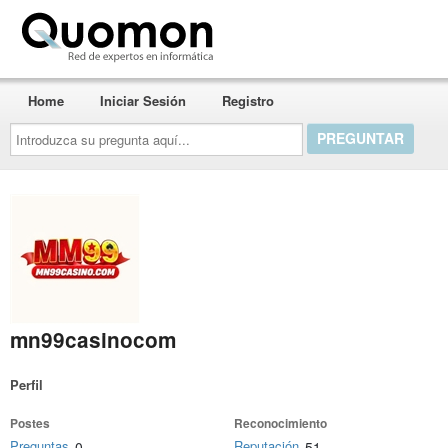
Quomon.es
Home
Iniciar Sesión
Registro
Introduzca
su
pregunta
aquí...
mn99casinocom
Perfil
Postes
Reconocimiento
Preguntas
Reputación
0
51