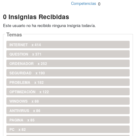
Competencias
0
0 Insignias Recibidas
Este usuario no ha recibido ninguna insignia todavía.
Temas
INTERNET
x 414
QUESTION
x 371
ORDENADOR
x 252
SEGURIDAD
x 190
PROBLEMA
x 182
OPTIMIZACIÓN
x 122
WINDOWS
x 88
ANTIVIRUS
x 86
PAGINA
x 85
PC
x 82