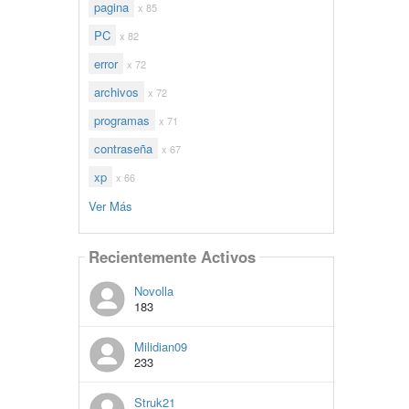
pagina
x 85
PC
x 82
error
x 72
archivos
x 72
programas
x 71
contraseña
x 67
xp
x 66
Ver Más
Recientemente Activos
Novolla
183
Milidian09
233
Struk21