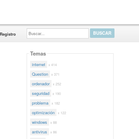
Buscar...
Registro
Temas
internet
x 414
Question
x 371
ordenador
x 252
seguridad
x 190
problema
x 182
optimización
x 122
windows
x 88
antivirus
x 86