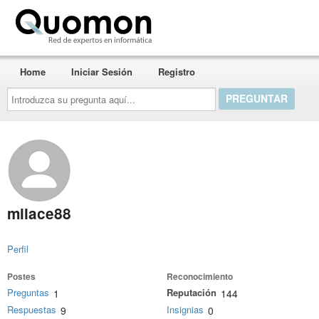
Quomon.es
Home
Iniciar Sesión
Registro
Introduzca
su
pregunta
aquí...
milace88
Perfil
Postes
Reconocimiento
Preguntas
Reputación
1
144
Respuestas
Insignias
9
0