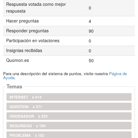
Respuesta votada como mejor
0
respuesta
Hacer preguntas
4
Responder preguntas
90
Participación en votaciones
0
Insignias recibidas
0
Quomon.es
50
Para una descripción del sistema de puntos, visite nuestra
Página de
Ayuda
.
Temas
INTERNET
x 414
QUESTION
x 371
ORDENADOR
x 252
SEGURIDAD
x 190
PROBLEMA
x 182