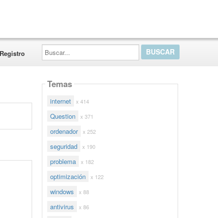
Buscar...
Registro
Temas
internet
x 414
Question
x 371
ordenador
x 252
seguridad
x 190
problema
x 182
optimización
x 122
windows
x 88
antivirus
x 86