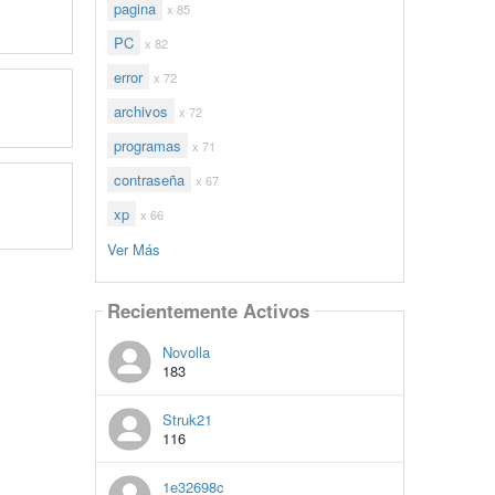
pagina
x 85
PC
x 82
error
x 72
archivos
x 72
programas
x 71
contraseña
x 67
xp
x 66
Ver Más
Recientemente Activos
Novolla
183
Struk21
116
1e32698c