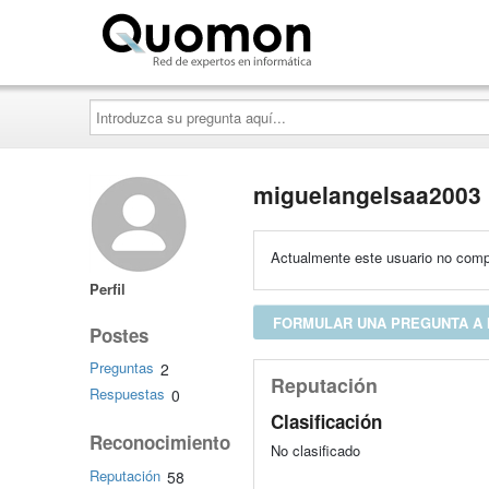
Quomon.es
Introduzca
su
pregunta
aquí...
miguelangelsaa2003
Actualmente este usuario no compa
Perfil
FORMULAR UNA PREGUNTA A
Postes
Preguntas
2
Reputación
Respuestas
0
Clasificación
Reconocimiento
No clasificado
Reputación
58