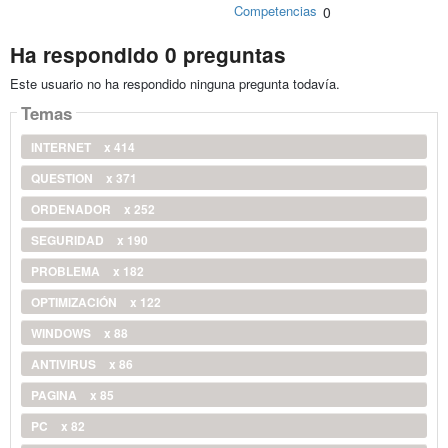
Competencias
0
Ha respondido 0 preguntas
Este usuario no ha respondido ninguna pregunta todavía.
Temas
INTERNET
x 414
QUESTION
x 371
ORDENADOR
x 252
SEGURIDAD
x 190
PROBLEMA
x 182
OPTIMIZACIÓN
x 122
WINDOWS
x 88
ANTIVIRUS
x 86
PAGINA
x 85
PC
x 82