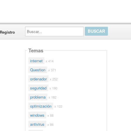
Buscar...
Registro
Temas
internet
x 414
Question
x 371
ordenador
x 252
seguridad
x 190
problema
x 182
optimización
x 122
windows
x 88
antivirus
x 86