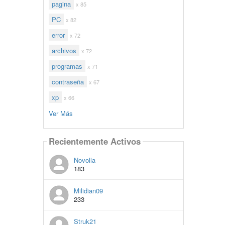
pagina
x 85
PC
x 82
error
x 72
archivos
x 72
programas
x 71
contraseña
x 67
xp
x 66
Ver Más
Recientemente Activos
Novolla
183
Milidian09
233
Struk21