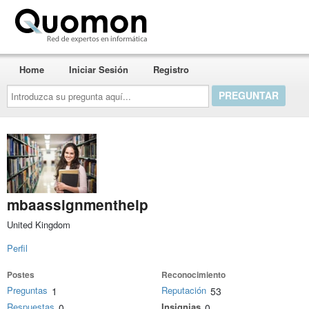
Quomon.es
Home
Iniciar Sesión
Registro
Introduzca
su
pregunta
aquí...
mbaassignmenthelp
United Kingdom
Perfil
Postes
Reconocimiento
Preguntas
Reputación
1
53
Respuestas
Insignias
0
0