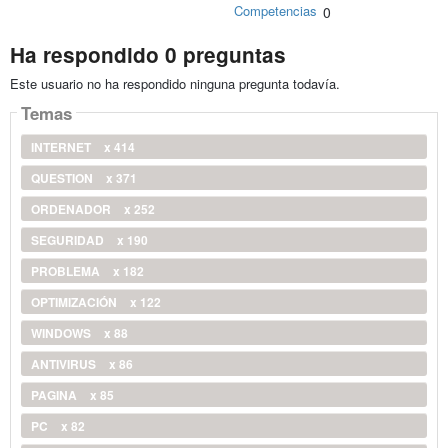
Competencias
0
Ha respondido 0 preguntas
Este usuario no ha respondido ninguna pregunta todavía.
Temas
INTERNET
x 414
QUESTION
x 371
ORDENADOR
x 252
SEGURIDAD
x 190
PROBLEMA
x 182
OPTIMIZACIÓN
x 122
WINDOWS
x 88
ANTIVIRUS
x 86
PAGINA
x 85
PC
x 82