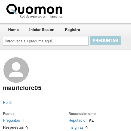
Quomon.es
Home
Iniciar Sesión
Registro
Introduzca
su
pregunta
aquí...
mauriciorc05
Perfil
Postes
Reconocimiento
Preguntas
Reputación
1
54
Respuestas
Insignias
0
0