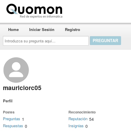
Quomon.es
Home
Iniciar Sesión
Registro
Introduzca
su
pregunta
aquí...
mauriciorc05
Perfil
Postes
Reconocimiento
Preguntas
Reputación
1
54
Respuestas
Insignias
0
0