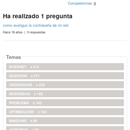
Competencias
0
Ha realizado 1 pregunta
como averiguo la contraseña de mi red
Hace 16 años | 0 respuestas
Temas
INTERNET
x 414
QUESTION
x 371
ORDENADOR
x 252
SEGURIDAD
x 190
PROBLEMA
x 182
OPTIMIZACIÓN
x 122
WINDOWS
x 88
ANTIVIRUS
x 86