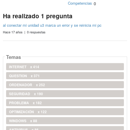
Competencias
0
Ha realizado 1 pregunta
al conectar mi unidad u3 marca un error y se reinicia mi pc
Hace 17 años | 0 respuestas
Temas
INTERNET
x 414
QUESTION
x 371
ORDENADOR
x 252
SEGURIDAD
x 190
PROBLEMA
x 182
OPTIMIZACIÓN
x 122
WINDOWS
x 88
ANTIVIRUS
x 86