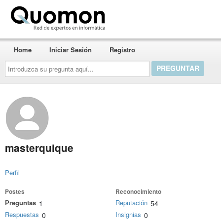
Quomon.es
Home
Iniciar Sesión
Registro
Introduzca
su
pregunta
aquí...
masterquique
Perfil
Postes
Reconocimiento
Preguntas
Reputación
1
54
Respuestas
Insignias
0
0