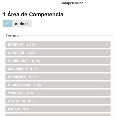
Competencias
1
1 Área de Competencia
30
outlook
Temas
INTERNET
x 414
QUESTION
x 371
ORDENADOR
x 252
SEGURIDAD
x 190
PROBLEMA
x 182
OPTIMIZACIÓN
x 122
WINDOWS
x 88
ANTIVIRUS
x 86
PAGINA
x 85