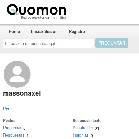
Quomon.es
Home
Iniciar Sesión
Registro
Introduzca
su
pregunta
aquí...
massonaxel
Perfil
Postes
Reconocimiento
Preguntas
Reputación
0
81
Respuestas
Insignias
1
0