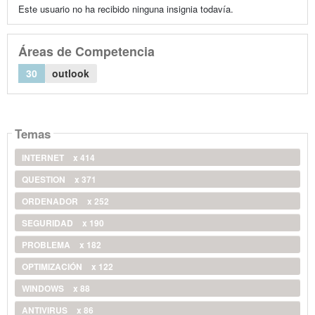
Este usuario no ha recibido ninguna insignia todavía.
Áreas de Competencia
30
outlook
Temas
INTERNET
x 414
QUESTION
x 371
ORDENADOR
x 252
SEGURIDAD
x 190
PROBLEMA
x 182
OPTIMIZACIÓN
x 122
WINDOWS
x 88
ANTIVIRUS
x 86