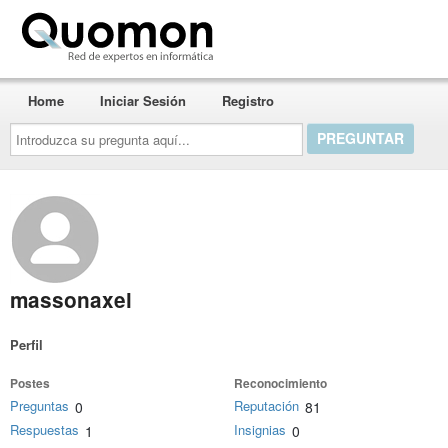
Quomon.es
Home
Iniciar Sesión
Registro
Introduzca
su
pregunta
aquí...
massonaxel
Perfil
Postes
Reconocimiento
Preguntas
Reputación
0
81
Respuestas
Insignias
1
0